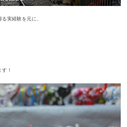
得る実経験を元に、
、
ます！