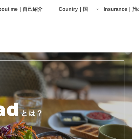
bout me｜自己紹介
Country｜国
Insurance｜