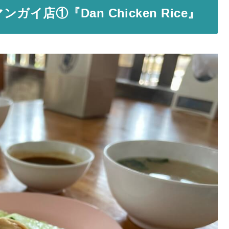
店①『Dan Chicken Rice』