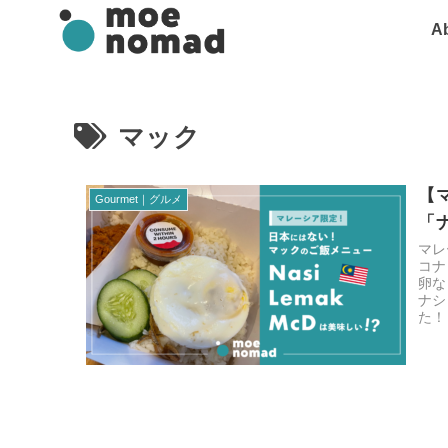
A
マック
【
Gourmet｜グルメ
「
マレ
コナ
卵な
ナシ
た！