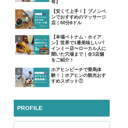
有】
【安くて上手！】プノンペ
ンでおすすめのマッサージ
店｜60分8ドル
【本場ベトナム・ホイア
ン】世界で1番美味しいバ
インミー店〜ローカル人に
聞いた穴場まで｜全3店舗
をご紹介！
ホアヒンビーチで乗馬体
験！｜ホアヒンの観光おす
すめスポット①
PROFILE