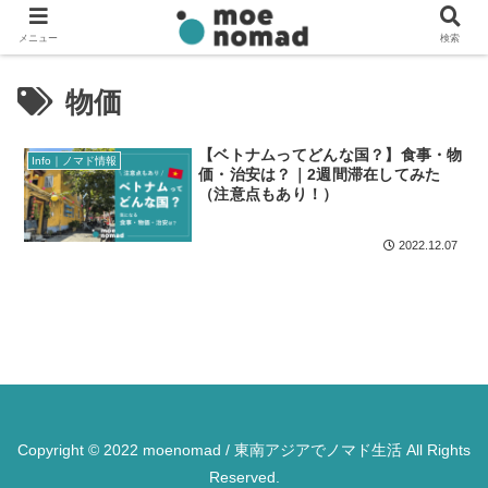
メニュー
検索
物価
【ベトナムってどんな国？】食事・物
Info｜ノマド情報
価・治安は？｜2週間滞在してみた
（注意点もあり！）
2022.12.07
Copyright © 2022 moenomad / 東南アジアでノマド生活 All Rights
Reserved.