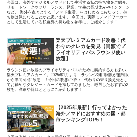
今回は、海外でデジタルノマドとして生活する私の持ち物をご紹介。
リモートワークやフリーランス、起業、学生の長期休みやインターン
など、 海外を点々とする「ノマド生活」をはじめるにあたって、持
ち物は気になることかと思います。 今回は、実際にノマドワーカー
として生活している私自身の持ち物を参考に、ご紹介します！
楽天プレミアムカード改悪！代
Credit Card｜最強クレカ
わりのクレカを発見【同額でプ
ライオリティパスラウンジ使い
放題】
ラウンジ使い放題のプライオリティパスのために契約する方も多い、
楽天プレミアムカード。2025年1月より、ラウンジ利用回数が無制限
から年間5回に改悪...！今回の改悪に伴い、代わりの乗り換え先とし
てお勧めなクレジットカードを探してみました。厳選したおすすめ2
枚を、詳細や特典とともにご紹介します！
【2025年最新】行ってよかった
Info｜ノマド情報
海外ノマドにおすすめの国・都
市ランキングTOP5！