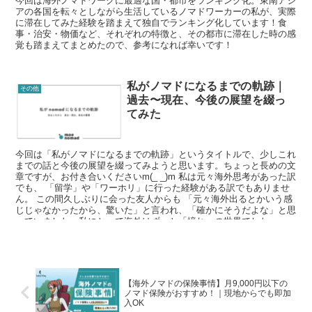
今回は海外ノマドワークに最適な国・都市をランキング化。東南アジ
アの各国を転々としながら生活しているノマドワーカーの私が、実際
に滞在してみた経験を踏まえて独自でランキング化しています！食
事・治安・物価など、それぞれの特徴と、その都市に滞在した時の感
覚も踏まえてまとめたので、参考になれば幸いです！
私がノマドになるまでの軌跡｜
その他
過去〜現在、今後の展望を綴っ
てみた
今回は「私がノマドになるまでの軌跡」というタイトルで、少しこれ
までの話と今後の展望を綴ってみようと思います。ちょっと長めの文
章ですが、お付き合いくださいm(_ _)m 私は元々海外思考があった訳
でも、 「留学」や「ワーホリ」に行った経験がある訳でもありませ
ん。 この間久しぶりに会った友人からも 「元々海外出るとかいう感
じじゃなかったから、驚いた」と言われ、「確かにそうだよな」と思
っていました。私にとって海外はずっと「憧れ」の世界でした。
【海外ノマドの保険事情】月9,000円以下の
ノマド保険がおすすめ！｜現地からでも即加
入OK