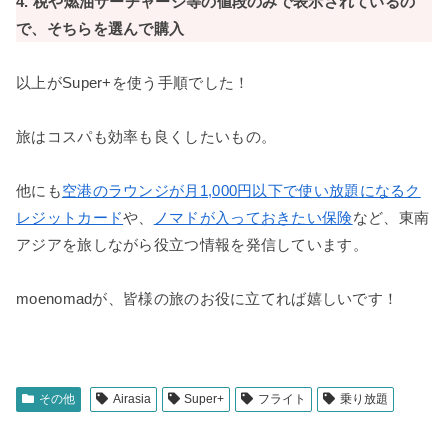
4. 税や燃油サーチャージ等の値段のみで表示されているの
で、そちらを選んで購入
以上がSuper+を使う手順でした！
旅はコスパも効率も良くしたいもの。
他にも
空港のラウンジが月1,000円以下で使い放題になるク
レジットカード
や、
ノマドが入っておきたい保険
など、東南
アジアを旅しながら役立つ情報を発信しています。
moenomadが、皆様の旅のお役に立てれば嬉しいです！
その他
Airasia
Super+
フライト
乗り放題