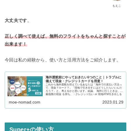
もえこ
大丈夫です
。
正しく
調べて
使えば、無料のフライトをちゃんと探すことが
出来ます！
今回は私の経験から、使い方と活用方法をご紹介します。
海外渡航前にやっておきたい5つのこと｜トラブルに
備えて現金・クレジットカードを用意！
これから海外渡航を控えているあなたは「海外での支払い方法っ
て、現金？カード？」「現地で引き出すにはどうしたらいいんだ
ろう？」と、考えるかと思います。結論、 海外に行くときは、・
最低限の現金 を持ち、・クレジット払い or 現地ATM引き出しを
利用するのがおすすめです！ 【ただし、注意が必要です。】 ク
レジットカード払い・現地でのATM引き出しを行うには「事前準
moe-nomad.com
2023.01.29
備」が必要です！私も失敗経験があるので、「知っておけば苦労
しなかった…！」ということを、皆様にお伝えできればと思いま
す。
Super+の使い方