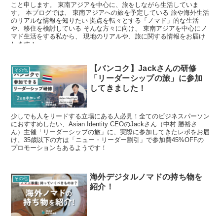
こと申します。 東南アジアを中心に、旅をしながら生活していま
す。 本ブログでは、 東南アジアへの旅を予定している 旅や海外生活
のリアルな情報を知りたい 拠点を転々とする「ノマド」的な生活
や、移住を検討している そんな方々に向け、 東南アジアを中心にノ
マド生活をする私から、 現地のリアルや、旅に関する情報をお届け
します！
【バンコク】Jackさんの研修
その他
「リーダーシップの旅」に参加
してきました！
少しでも人をリードする立場にある人必見！全てのビジネスパーソン
におすすめしたい、Asian Identity CEOのJackさん（中村 勝裕さ
ん）主催「リーダーシップの旅」に、実際に参加してきたレポをお届
け。35歳以下の方は「ニュー・リーダー割引」で参加費45%OFFの
プロモーションもあるようです！
海外デジタルノマドの持ち物を
その他
紹介！