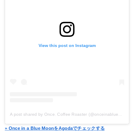
View this post on Instagram
A post shared by Once. Coffee Roaster (@onceinabluemoon.cnx)
» Once in a Blue MoonをAgodaでチェックする