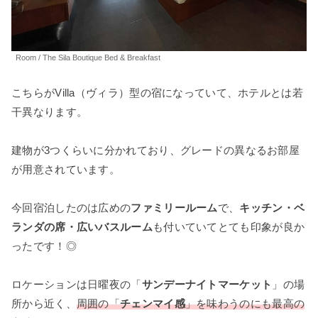
Room / The Sila Boutique Bed & Breakfast
こちらがVilla（ヴィラ）型の宿になっていて、ホテルとは若
干異なります。
建物が3つくらいに分かれており、グレードの異なるお部屋
が用意されています。
今回宿泊したのは広めの
ファミリールーム
で、
キッチン・ベ
ランダの席・広いバスルーム
も付いていてとても印象が良か
ったです！◎
ロケーションは日曜夜の「
サンデーナイトマーケット
」の場
所から近く、
周囲の「
チェンマイ感
」を味わうのにも最高の