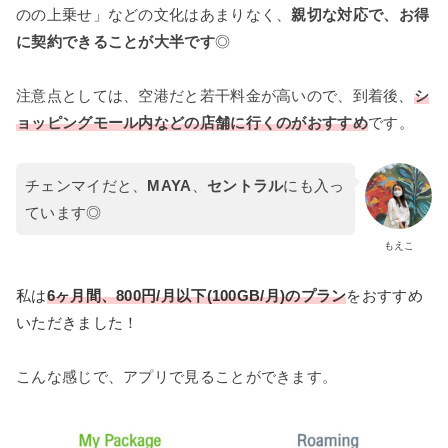
のの上乗せ」などの文化はあまりなく、
親切な対応で、お得
に契約できることが大半です
◎
注意点としては、空港だと若干料金が高いので、到着後、
シ
ョッピングモール内などの店舗に行くのがおすすめ
です。
チェンマイだと、
MAYA
、
セントラル
にも入っ
ています◎
もえこ
私は
6ヶ月間、800円
/
月
以下(
100GB/
月
)のプラン
をおすすめ
いただきました！
こんな感じで、アプリで見ることができます。