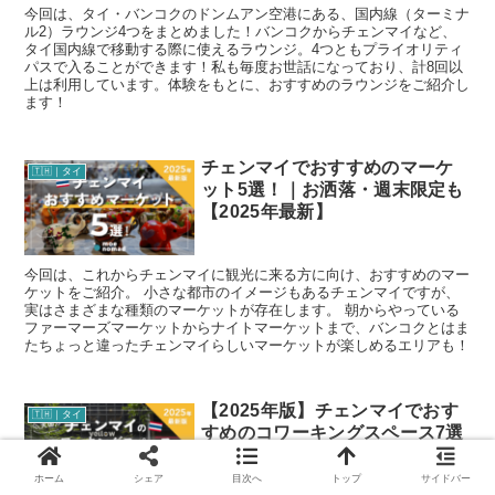
今回は、タイ・バンコクのドンムアン空港にある、国内線（ターミナ
ル2）ラウンジ4つをまとめました！バンコクからチェンマイなど、
タイ国内線で移動する際に使えるラウンジ。4つともプライオリティ
パスで入ることができます！私も毎度お世話になっており、計8回以
上は利用しています。体験をもとに、おすすめのラウンジをご紹介し
ます！
チェンマイでおすすめのマーケ
🇹🇭｜タイ
ット5選！｜お洒落・週末限定も
【2025年最新】
今回は、これからチェンマイに観光に来る方に向け、おすすめのマー
ケットをご紹介。 小さな都市のイメージもあるチェンマイですが、
実はさまざまな種類のマーケットが存在します。 朝からやっている
ファーマーズマーケットからナイトマーケットまで、バンコクとはま
たちょっと違ったチェンマイらしいマーケットが楽しめるエリアも！
【2025年版】チェンマイでおす
🇹🇭｜タイ
すめのコワーキングスペース7選
ホーム
シェア
目次へ
トップ
サイドバー