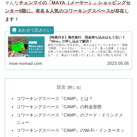
そんな
チェンマイの「MAYA（メーヤー）」ショッピングセ
ンター5階に、有名＆人気のコワーキングスペースが存在
し
ます！
【特典付き】海外旅行、現金持ち込みはもう古い？
『Wise』の申し込みで解決！
旅先での支払いや引き出し、皆さんはどうしていますか？「現地
で両替」「カード払い」「キャッシング」迷った結果、とりあえ
ず持ってきた現金を両替して...「これって本当に賢い方法なのか
な？」と、私はいつも思っていました。何より気になるのが「手
数料」。私は海外でノマド生活を始めて2年目ですが、日本円か
ら外貨を「業界最安手数料」で引き出せる「Wise」を愛用してい
moe-nomad.com
2023.05.05
ます。本記事を読めば、あなたもWiseの口座を開設すべきかどう
かが明確になるはずです！
目次
コワーキングスペース『CAMP』とは？
コワーキングスペース『CAMP』の料金形態
コワーキングスペース『CAMP』のフード・ドリンクメ
ニュー
コワーキングスペース『CAMP』のWi-Fi・インターネッ